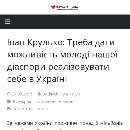
Головна
Іван Крулько: Треба дати
Новини
можливість молоді нашої
Партія
діаспори реалізовувати
себе в Україні
Депутатський корпус
Громадські приймальні
27.08.2015
BatkivshchynaVolyn
Всеукраїнські новини
,
Новини
Контакти
Коментарів немає
За межами України проживає понад 6 мільйонів