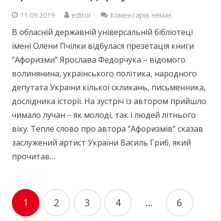
11.09.2019
editor
Коментарів немає
В обласній державній універсальній бібліотеці
імені Олени Пчілки відбулася презетація книги
“Афоризми” Ярослава Федорчука – відомого
волинянина, українського політика, народного
депутата України кілької скликань, письменника,
дослідника історії. На зустріч із автором прийшло
чимало лучан – як молоді, так і людей літнього
віку. Тепле слово про автора “Афоризмів” сказав
заслужений артист України Василь Гриб, який
прочитав…
1
2
3
4
…
6