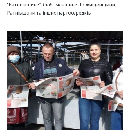
“Батьківщини” Любомльщини, Рожищенщини,
Ратнівщини та інших партосередків.