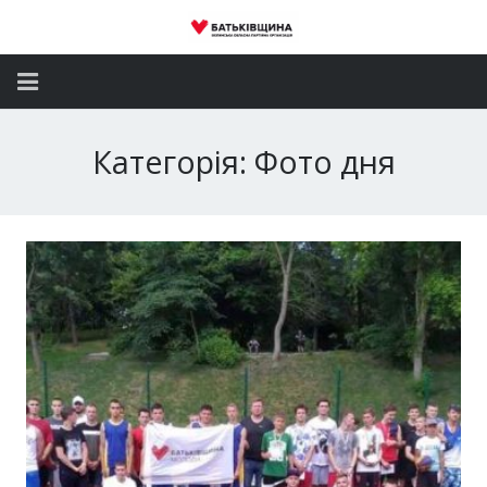
Головна
Категорія: Фото дня
Новини
Партія
Депутатський корпус
Громадські приймальні
Контакти