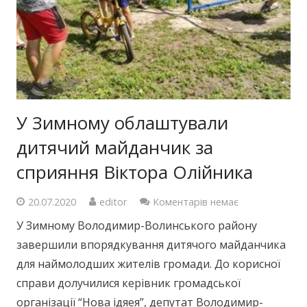
У Зимному облаштували
дитячий майданчик за
сприяння Віктора Олійника
20.07.2020
editor
Коментарів немає
У Зимному Володимир-Волинського району
завершили впорядкування дитячого майданчика
для наймолодших жителів громади. До корисної
справи долучилися керівник громадської
організації “Нова ідяея”, депутат Володимир-