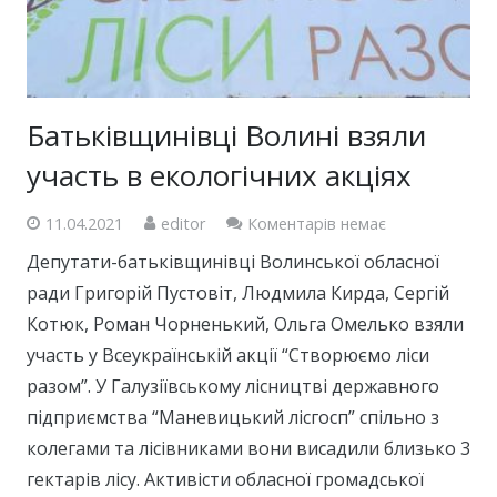
Батьківщинівці Волині взяли
участь в екологічних акціях
11.04.2021
editor
Коментарів немає
Депутати-батьківщинівці Волинської обласної
ради Григорій Пустовіт, Людмила Кирда, Сергій
Котюк, Роман Чорненький, Ольга Омелько взяли
участь у Всеукраїнській акції “Створюємо ліси
разом”. У Галузіївському лісництві державного
підприємства “Маневицький лісгосп” спільно з
колегами та лісівниками вони висадили близько 3
гектарів лісу. Активісти обласної громадської