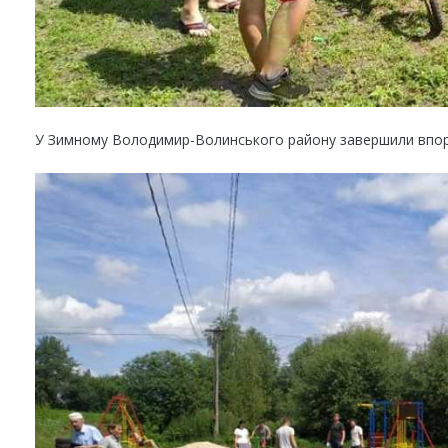
У Зимному Володимир-Волинського району завершили впор