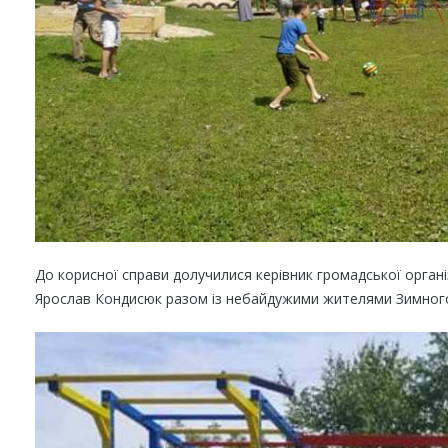
До корисної справи долучилися керівник громадської органі
Ярослав Кондисюк разом із небайдужими жителями Зимног