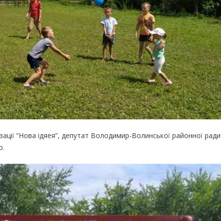
зації “Нова ідяея”, депутат Володимир-Волинської районної ради
о.