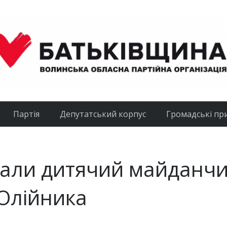
Партія
Депутатський корпус
Громадські пр
али дитячий майданч
 Олійника