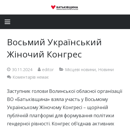
Головна
Восьмий Український
Новини
Жіночий Конгрес
Партія
30.11.2024
editor
Місцеві новини
,
Новини
Депутатський корпус
Коментарів немає
Громадські приймальні
Заступник голови Волинської обласної організації
ВО «Батьківщина» взяла участь у Восьмому
Контакти
Українському Жіночому Конгресі – щорічній
публічній платформі для формування політики
гендерної рівності. Конгрес об’єднав активних