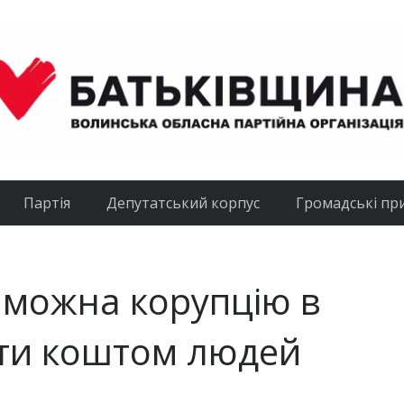
Партія
Депутатський корпус
Громадські пр
 можна корупцію в
ати коштом людей