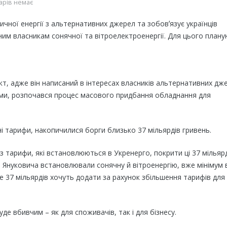
арів немає
ичної енергії з альтернативних джерел та зобовʼязує українців
им власникам сонячної та вітроелектроенергії. Для цього план
кт, адже він написаний в інтересах власників альтернативних дж
овами, розпочався процес масового придбання обладнання для
і тарифи, накопичилися борги близько 37 мільярдів гривень.
 тарифи, які встановлюються в Укренерго, покрити ці 37 мільяр
аси Януковича встановлювали сонячну й вітроенергію, вже мінімум 
е 37 мільярдів хочуть додати за рахунок збільшення тарифів для
де вбивчим – як для споживачів, так і для бізнесу.