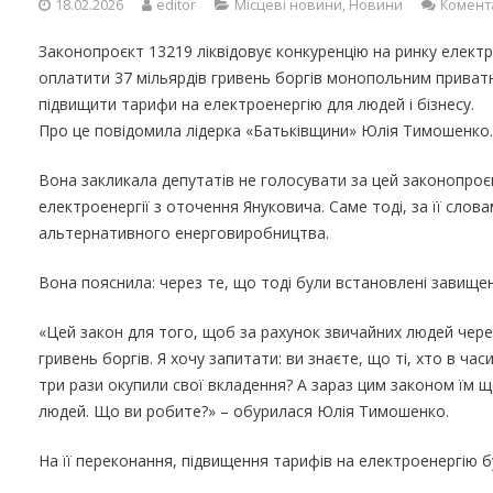
18.02.2026
editor
Місцеві новини
,
Новини
Комент
Законопроєкт 13219 ліквідовує конкуренцію на ринку електр
оплатити 37 мільярдів гривень боргів монопольним приватн
підвищити тарифи на електроенергію для людей і бізнесу.
Про це повідомила лідерка «Батьківщини» Юлія Тимошенко.
Вона закликала депутатів не голосувати за цей законопроє
електроенергії з оточення Януковича. Саме тоді, за її сл
альтернативного енерговиробництва.
Вона пояснила: через те, що тоді були встановлені завищен
«Цей закон для того, щоб за рахунок звичайних людей через
гривень боргів. Я хочу запитати: ви знаєте, що ті, хто в ч
три рази окупили свої вкладення? А зараз цим законом їм щ
людей. Що ви робите?» – обурилася Юлія Тимошенко.
На її переконання, підвищення тарифів на електроенергію бу