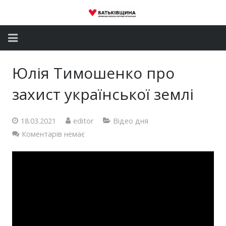
Головна
Юлія Тимошенко про
Новини
захист української землі
Партія
18.03.2021
editor
Відео дня
Депутатський корпус
Коментарів немає
Громадські приймальні
Контакти