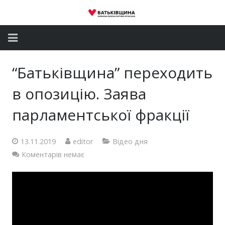
Головна
“Батьківщина” переходить
Новини
в опозицію. Заява
Партія
парламентської фракції
Депутатський корпус
13.11.2019
editor
Відео дня
Коментарів немає
Громадські приймальні
Контакти