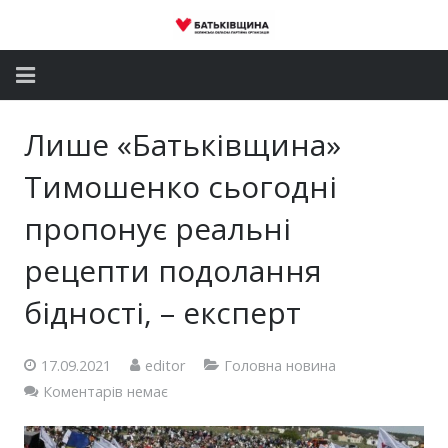
Головна
Лише «Батьківщина»
Новини
Тимошенко сьогодні
Партія
пропонує реальні
рецепти подолання
Депутатський корпус
бідності, – експерт
Громадські приймальні
Контакти
17.09.2021
editor
Головна новина
Коментарів немає