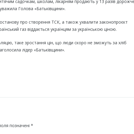
итячим садочкам, школам, лікарням продають у 13 разів дорожче
зауважила Голова «Батьківщини».
останову про створення ТСК, а також ухвалити законопроєкт
їнський газ віддається українцям за українською ціною.
фляцію, таке зростання цін, що люди скоро не зможуть за хліб
наголосила лідер «Батьківщини».
поля позначені
*