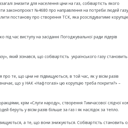
взагалі знизити для населення ціни на газ, собівартість якого
яти законопроєкт №4680 про направлення на потреби людей газ
лити постанову про створення ТСК, яка розслідуватиме корупці
 під час виступу на засіданні Погоджувальної ради лідерів
у», який зізнався, що собівартість українського газу становить
про те, що ціни не підвищуються, в той час, як у вісім разів
означає, що у НАК «Нафтогазі» цю корупцію треба покрити?» –
ракціями, крім «Слуги народу», створення Тимчасової слідчої ком
ей беруть у вісім разів більше за газ і як наслідок за тепло.
двищуються, а те, що вони знижуються. Собівартість становить 