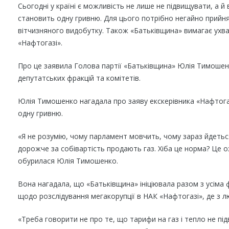
Сьогодні у країні є можливість не лише не підвищувати, а й 
становить одну гривню. Для цього потрібно негайно прийн
вітчизняного видобутку. Також «Батьківщина» вимагає ухва
«Нафтогазі».
Про це заявила Голова партії «Батьківщина» Юлія Тимошенко
депутатських фракцій та комітетів.
Юлія Тимошенко нагадала про заяву екскерівника «Нафтогаз
одну гривню.
«Я не розумію, чому парламент мовчить, чому зараз йдеться 
дорожче за собівартість продають газ. Хіба це норма? Це 
обурилася Юлія Тимошенко.
Вона нагадала, що «Батьківщина» ініціювала разом з усіма ф
щодо розслідування мегакорупції в НАК «Нафтогазі», де з люд
«Треба говорити не про те, що тарифи на газ і тепло не пі