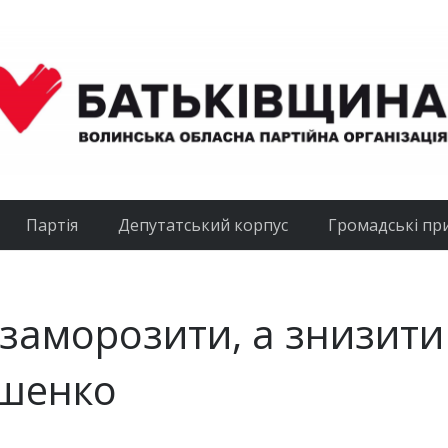
Партія
Депутатський корпус
Громадські пр
 заморозити, а знизити
ошенко