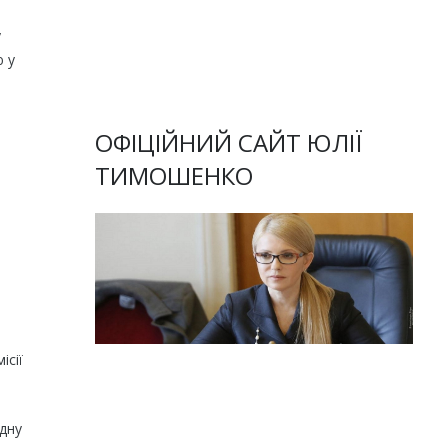
у
ю у
ОФІЦІЙНИЙ САЙТ ЮЛІЇ
ТИМОШЕНКО
ісії
одну