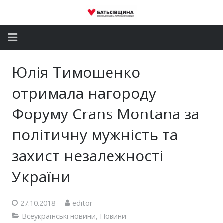
Головна
Юлія Тимошенко
Новини
отримала нагороду
Партія
Форуму Crans Montana за
політичну мужність та
Депутатський корпус
захист незалежності
Громадські приймальні
України
Контакти
27.10.2018
editor
Всеукраїнські новини
,
Новини