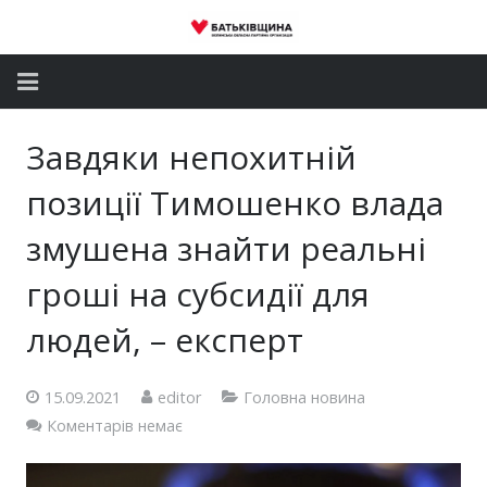
Головна
Завдяки непохитній
Новини
позиції Тимошенко влада
Партія
змушена знайти реальні
гроші на субсидії для
Депутатський корпус
людей, – експерт
Громадські приймальні
Контакти
15.09.2021
editor
Головна новина
Коментарів немає