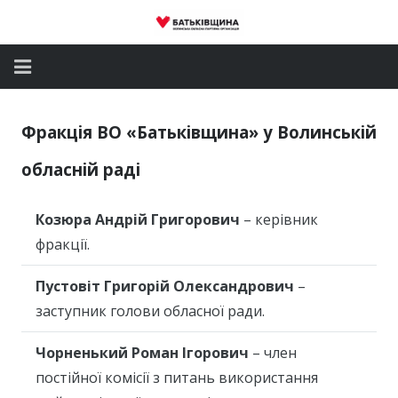
Головна
Фракція ВО «Батьківщина» у Волинській
Новини
обласній раді
Партія
Козюра Андрій Григорович
– керівник
Депутатський корпус
фракції.
Громадські приймальні
Пустовіт Григорій Олександрович
–
заступник голови обласної ради.
Контакти
Чорненький Роман Ігорович
– член
постійної комісії з питань використання