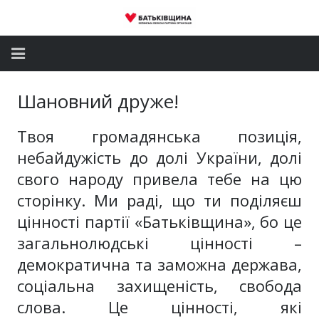
Головна
Шановний друже!
Новини
Твоя громадянська позиція,
Партія
небайдужість до долі України, долі
свого народу привела тебе на цю
Депутатський корпус
сторінку. Ми раді, що ти поділяєш
цінності партії «Батьківщина», бо це
Громадські приймальні
загальнолюдські цінності –
Контакти
демократична та заможна держава,
соціальна захищеність, свобода
слова. Це цінності, які