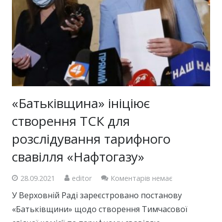
«Батьківщина» ініціює
створення ТСК для
розслідування тарифного
свавілля «Нафтогазу»
28.09.2021
editor
Коментарів немає
У Верховній Раді зареєстровано постанову
«Батьківщини» щодо створення Тимчасової