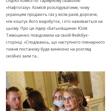
слідчої комісії по тарифному свавіллю
«Нафтогазу». Комісія розслідуватиме, чому
українцям продають газ у вісім разів дорожче,
ніж коштує його видобуток, і хто наживається на
цьому. Про це лідер «Батьківщини» Юлія
Тимошенко повідомила на своїй Фейсбук-
сторінці. «Сподіваюсь, що наступного пленарного
тижня постанову буде винесено на розгляд
сесійної зали та…