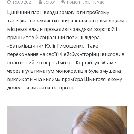
15.09.2021
editor
Коментарів немає
Цинічний план влади замовчати проблему
тарифів і перекласти її вирішення на плечі людей і
місцевої влади провалився завдяки жорсткій і
принциповій соціальній позиції лідера
«Батьківщини» Юлії Тимошенко. Таке
переконання на своїй Фейсбук-сторінці висловив
політичний експерт Дмитро Корнійчук. «Саме
через її ультиматум монокоаліція була змушена
викликати «на килим» прем’єра Шмигаля, якому
довелося визнати те, про що…