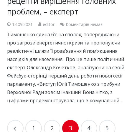
рецепти вирішення головних
проблем, – експерт
13.09.2021
editor
Коментарів немає
Тимошенко єдина б’є на сполох, попереджаючи
про загрози енергетичної кризи та пропонуючи
реалістичні шляхи її розв’язання й пом’якшення
наслідків для населення. Про це пише політичний
експерт Олександр Кочетков, аналізуючи на своїй
Фейсбук-сторінці перший день роботи нової сесії
парламенту. «Виступ Юлії Тимошенко з трибуни
Верховної Ради зовсім інакший. Вона чітко, з
цифрами продемонструвала, що в комунальній…
1
2
3
4
5