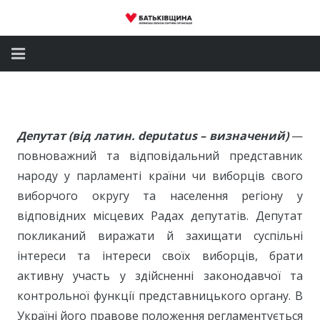
Головна
Новини
Депутат (від латин. deputatus – визначений)
—
Партія
повноважний та відповідальний представник
народу у парламенті країни чи виборців свого
Депутатський корпус
виборчого округу та населення регіону у
відповідних місцевих Радах депутатів. Депутат
Громадські приймальні
покликаний виражати й захищати суспільні
Контакти
інтереси та інтереси своїх виборців, брати
активну участь у здійсненні законодавчої та
контрольної функції представницького органу. В
Україні його правове положення регламентується