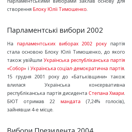
парламентськими виборами заклав основу для
створення
Блоку Юлії Тимошенко
.
Парламентські вибори 2002
На
парламентських виборах 2002 року
партія
стала основою Блоку Юлії Тимошенко, до якого
також увійшли
Українська республіканська партія
«Собор»
і
Українська соціал-демократична партія
.
15 грудня 2001 року до «Батьківщини» також
влилася Українська консервативна
республіканська партія дисидента
Степана Хмари
.
БЮТ отримав 22
мандата
(7,24% голосів),
зайнявши 4-е місце.
Вибори Президента 2004