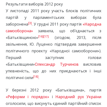
Результати виборів 2012 року
У листопаді 2011 року участь блоків політичних
партій у парламентських виборах була
[3]
заборонена
. У грудні 2011 року партія
«Народна
самооборона»
заявила, що об’єднається з
[16]
[17]
«Батьківщиною»
(згодом, 2013, після
звільнення, Ю. Луценко підтвердив завершення
політичного проекту «Народної самооборони»).
Перший заступник голови
«Батьківщини»
Олександр Турчинов
висловив
упевненість, що до них приєднаються і інші
[18]
політичні сили
.
У березні 2012 року «Батьківщина», партія
«Реформи і порядок»
і
Народний рух України
оголосили, що висунуть єдиний партійний список