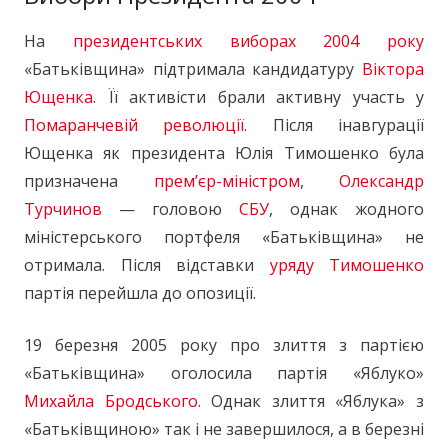
На
президентських виборах 2004 року
«Батьківщина» підтримала кандидатуру
Віктора
Ющенка
. Її активісти брали активну участь у
Помаранчевій революції
. Після інавгурації
Ющенка як президента Юлія Тимошенко була
призначена
прем’єр-міністром
,
Олександр
Турчинов
— головою
СБУ
, однак жодного
міністерського портфеля «Батьківщина» не
отримала. Після відставки
уряду Тимошенко
партія перейшла до опозиції.
19 березня 2005 року про злиття з партією
«Батьківщина» оголосила партія «Яблуко»
Михайла Бродського
. Однак злиття «Яблука» з
«Батьківщиною» так і не завершилося, а в березні