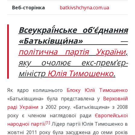
Веб-сторінка
batkivshchyna.com.ua
Всеукраї́нське об’є́днання
«Батьківщи́на»
—
політична партія
​​України
,
яку очолює екс-прем’єр-
міністр
Юлія Тимошенко
.
Як ядро колишнього
Блоку Юлії Тимошенко
«Батьківщина» була представлена у
Верховній
раді України
з 2002 року. «Батьківщина» з 2008
року є членом наглядової ради
Європейської
[1]
народної партії
.
Лідер партії Юлія Тимошенко в
жовтні 2011 року була засуджена до семи років