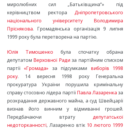
миролюбних сил „Батьківщина“» під
керівництвом ректора
Дніпропетровського
національного університету
Володимира
Пріснякова
. Громадянська організація 9 липня
1999 року була перетворена на партію.
Юлія Тимошенко
була спочатку обрана
депутатом
Верховної Ради
за партійним списком
партії
«Громада»
за підсумками
виборів 1998
року
. 14 вересня 1998 року Генеральна
прокуратура України порушила кримінальну
справу стосовно лідера партії
Павла Лазаренка
за
розкрадання державного майна, а суд Швейцарії
визнав його винним у відмиванні грошей.
Передбачаючи втрату
депутатської
недоторканності
, Лазаренко втік
10 лютого
1999