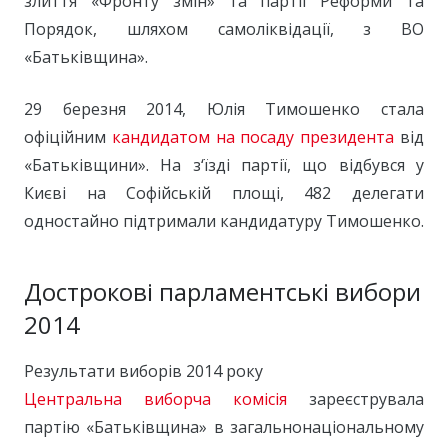
злиття «Фронту змін» та партії Реформи та
Порядок, шляхом самоліквідації, з ВО
«Батьківщина».
29 березня 2014, Юлія Тимошенко стала
офіційним
кандидатом на посаду президента
від
«Батьківщини». На з‘їзді партії, що відбувся у
Києві на Софійській площі, 482 делегати
одностайно підтримали кандидатуру Тимошенко.
Дострокові парламентські вибори
2014
Результати виборів 2014 року
Центральна виборча комісія
зареєструвала
партію «Батьківщина» в загальнонаціональному