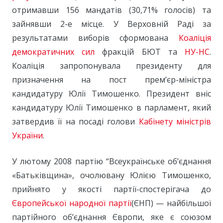
отримавши 156 мандатів (30,71% голосів) та
зайнявши 2-е місце. У Верховній Раді за
результатами виборів сформована
Коаліція
демократичних сил
фракцій БЮТ та
НУ-НС
.
Коаліція запропонувала президенту для
призначення на пост прем’єр-міністра
кандидатуру Юлії Тимошенко. Президент вніс
кандидатуру Юлії Тимошенко в парламент, який
затвердив її на посаді голови
Кабінету міністрів
України
.
У лютому 2008 партію “Всеукраїнське об’єднання
«Батьківщина», очолювану Юлією Тимошенко,
прийнято у якості партії-спостерігача до
Європейської народної партії
(ЄНП) — найбільшої
партійного об’єднання Європи, яке є союзом