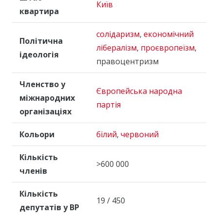
Київ
квартира
солідаризм
,
економічний
Політична
лібералізм
,
проєвропеїзм
,
ідеологія
правоцентризм
Членство у
Європейська народна
міжнародних
партія
організаціях
Кольори
білий
,
червоний
Кількість
>600 000
членів
Кількість
19 / 450
депутатів у ВР