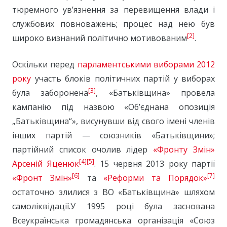
тюремного ув’язнення за перевищення влади і
службових повноважень; процес над нею був
[2]
широко визнаний політично мотивованим
.
Оскільки перед
парламентськими виборами 2012
року
участь блоків політичних партій у виборах
[3]
була заборонена
, «Батьківщина» провела
кампанію під назвою «Об’єднана опозиція
„Батьківщина“», висунувши від свого імені членів
інших партій — союзників «Батьківщини»;
партійний список очолив лідер
«Фронту Змін»
[4]
[5]
Арсеній Яценюк
. 15 червня 2013 року партії
[6]
[7]
«Фронт Змін»
та
«Реформи та Порядок»
остаточно злилися з ВО «Батьківщина» шляхом
самоліквідації.У 1995 році була заснована
Всеукраїнська громадянська організація «Союз