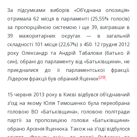
За підсумками виборів «Об’єднана опозиція»
отримала 62 місця в парламенті (25,55% голосів)
за пропорційною системою і ще 39, вигравши в
39 мажоритарних округах — в загальній
складності 101 місце (22,67%) з 450. 12 грудня 2012
року Олександр та Андрій Табалови (батько й
син), обрані до парламенту від «Батьківщини», не
приєдналися до її парламентської фракції.
[29]
Лідером фракції був обраний Яценюк
.
15 червня 2013 року в Києві відбувся об’єднавчий
з’їзд на якому Юлія Тимошенко була переобрана
головою ВО «Батьківщина», головою політради
партії за пропозицією голови «Батьківщини»
обрано Арсенія Яценюка. Також на з’їзді відбулося