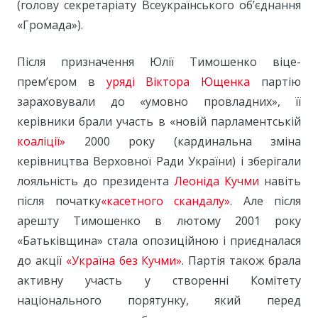
(голову секретаріату Всеукраїнського об’єднання
«Громада»).
Після призначення Юлії Тимошенко віце-
прем’єром в
уряді Віктора Ющенка
партію
зараховували до «умовно провладних», її
керівники брали участь в «новій парламентській
коаліції»
2000 року (кардинальна зміна
керівництва Верховної Ради України) і зберігали
лояльність до президента
Леоніда Кучми
навіть
після початку
«касетного скандалу»
. Але після
арешту Тимошенко в лютому 2001 року
«Батьківщина» стала опозиційною і приєдналася
до акції
«Україна без Кучми»
. Партія також брала
активну участь у створенні Комітету
національного порятунку, який перед