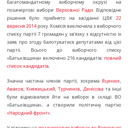
багатомандатному виборчому окрузі на
позачергові вибори
Верховної Ради
. Відповідне
рішення було прийнято на засіданні ЦВК
22
вересня
2014
року. Комісія виключила з виборчого
списку партії 7 громадян у зв’язку з відсутністю їх
заяв про згоду балотуватися депутатами від цієї
партії. Всього до виборчого списку
«Батьківщина» включено 216 кандидатів:
повний
список кандидатів
.
Значна частина членів партії, зокрема
Яценюк
,
Аваков
,
Княжицький
,
Турчинов
,
Денісова
та інші
були відмовилися йти на вибори в складі ВО
«Батьківщина», а створили політичну партію
«Народний фронт»
.
У підсумку на
позачергових виборах до Верховної