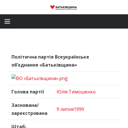
Головна
Новини
Політична партія Всеукраїнське
Партія
об’єднання «Батьківщина»
Депутатський корпус
Громадські приймальні
Голова партії
Юлія Тимошенко
Контакти
Заснована/
9 липня
1999
зареєстрована
Штаб-