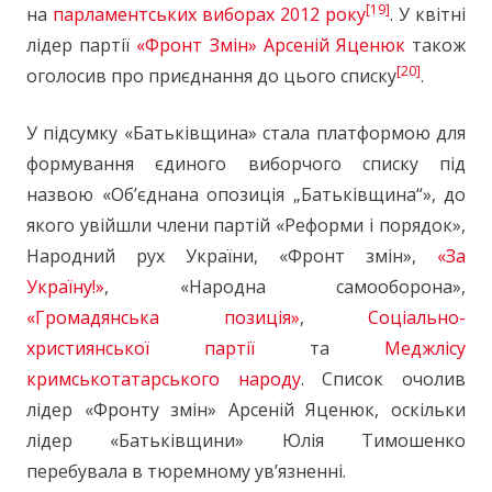
[19]
на
парламентських виборах 2012 року
. У квітні
лідер партії
«Фронт Змін»
Арсеній Яценюк
також
[20]
оголосив про приєднання до цього списку
.
У підсумку «Батьківщина» стала платформою для
формування єдиного виборчого списку під
назвою «Об’єднана опозиція „Батьківщина“», до
якого увійшли члени партій «Реформи і порядок»,
Народний рух України, «Фронт змін»,
«За
Україну!»
, «Народна самооборона»,
«Громадянська позиція»
,
Соціально-
християнської партії
та
Меджлісу
кримськотатарського народу
. Список очолив
лідер «Фронту змін» Арсеній Яценюк, оскільки
лідер «Батьківщини» Юлія Тимошенко
перебувала в тюремному ув’язненні.