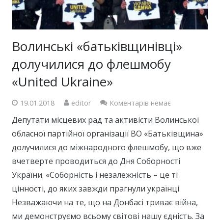
Волинські «батьківщинівці»
долучилися до флешмобу
«United Ukraine»
19.01.2018
editor
Коментарів немає
Депутати місцевих рад та активісти Волинської
обласної партійної організації ВО «Батьківщина»
долучилися до міжнародного флешмобу, що вже
вчетверте проводиться до Дня Соборності
України. «Соборність і незалежність – це ті
цінності, до яких завжди прагнули українці
Незважаючи на те, що на Донбасі триває війна,
ми демонструємо всьому світові нашу єдність. За