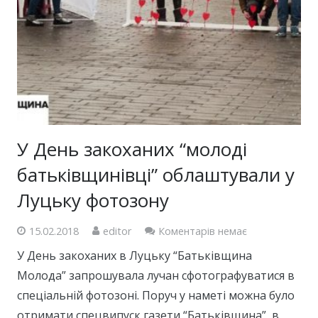
У День закоханих “молоді
батьківщинівці” облаштували у
Луцьку фотозону
15.02.2018
editor
Коментарів немає
У День закоханих в Луцьку “Батьківщина
Молода” запрошувала лучан сфотографуватися в
спеціальній фотозоні. Поруч у наметі можна було
отримати спецвипуск газети “Батьківщина”, в