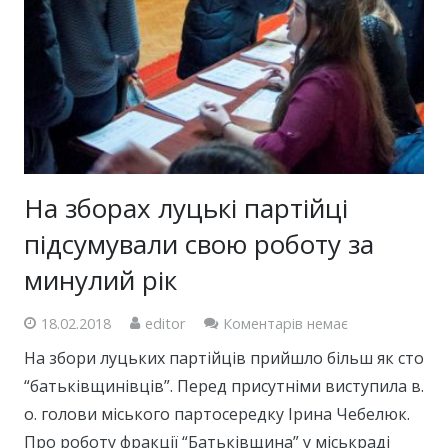
На зборах луцькі партійці
підсумували свою роботу за
минулий рік
18.02.2018
editor
Коментарів немає
На збори луцьких партійців прийшло більш як сто
“батьківщинівців”. Перед присутніми виступила в.
о. голови міського партосередку Ірина Чебелюк.
Про роботу фракції “Батьківщина” у міськраді