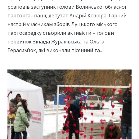
розповів заступник голови Волинської обласної
парторганізації, депутат Андрій Козюра. Гарний
настрій учасникам зборів Луцького міського
партосередку створили активісти – голови
первинок Зінаїда Жураківська та Ольга
Герасим’юк, які виконали пісенний та…