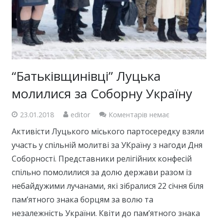
“Батьківщинівці” Луцька
молилися за Соборну Україну
23.01.2018
editor
Коментарів немає
Активісти Луцького міського партосередку взяли
участь у спільній молитві за УКраїну з нагоди Дня
Соборності. Представники релігійних конфесій
спільно помолилися за долю держави разом із
небайдужими лучанами, які зібралися 22 січня біля
пам’ятного знака борцям за волю та
незалежність України. Квіти до пам’ятного знака