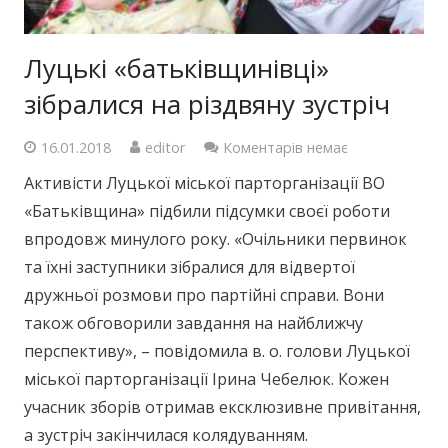
Луцькі «батьківщинівці»
зібралися на різдвяну зустріч
16.01.2018
editor
Коментарів немає
Активісти Луцької міської парторганізації ВО
«Батьківщина» підбили підсумки своєї роботи
впродовж минулого року. «Очільники первинок
та їхні заступники зібралися для відвертої
дружньої розмови про партійні справи. Вони
також обговорили завдання на найближчу
перспективу», – повідомила в. о. голови Луцької
міської парторганізації Ірина Чебелюк. Кожен
учасник зборів отримав ексклюзивне привітання,
а зустріч закінчилася колядуванням.