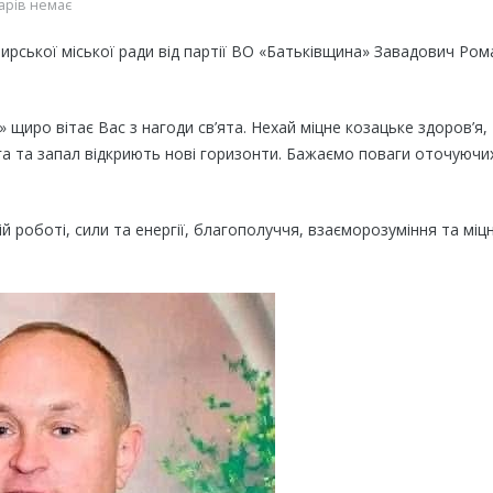
арів немає
ирської міської ради від партії ВО «Батьківщина» Завадович Ром
 щиро вітає Вас з нагоди св’ята. Нехай міцне козацьке здоров’я,
ага та запал відкриють нові горизонти. Бажаємо поваги оточуючих
шій роботі, сили та енергії, благополуччя, взаєморозуміння та міц