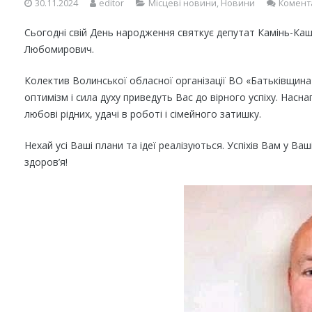
30.11.2024
editor
Місцеві новини
,
Новини
Комент
Сьогодні свій День народження святкує депутат Камінь-Каш
Любомирович.
Колектив Волинської обласної організації ВО «Батьківщина»
оптимізм і сила духу приведуть Вас до вірного успіху. Насн
любові рідних, удачі в роботі і сімейного затишку.
Нехай усі Ваші плани та ідеї реалізуються. Успіхів Вам у Ва
здоров’я!