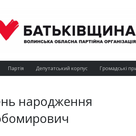
Партія
Депутатський корпус
Громадські пр
ень народження
юбомирович