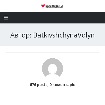
Головна
Автор:
BatkivshchynaVolyn
Новини
Партія
Депутатський корпус
Громадські приймальні
Контакти
676 posts, 0
коментарів