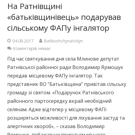
На Ратнівщині
«батьківщинівець» подарував
сільському ФАПу інгалятор
04.08.2017
BatkivshchynaVolyn
Коментарів немає
Під час святкування дня села Млинове депутат
Ратнівської районної ради Володимир Ярмошук
передав місцевому ФАПу інгалятор. Так
представник ВО “Батьківщина” привітав сільську
громаду зі святом. «Подарунок Ратнівського
районного партосередку вкрай необхідний
селянам. Адже відтепер у місцевому ФАПі
розширяться можливості для лікування застуд та
алергічних хвороб», – сказав Володимир
Ярмошук, побажавши присутнім міцного