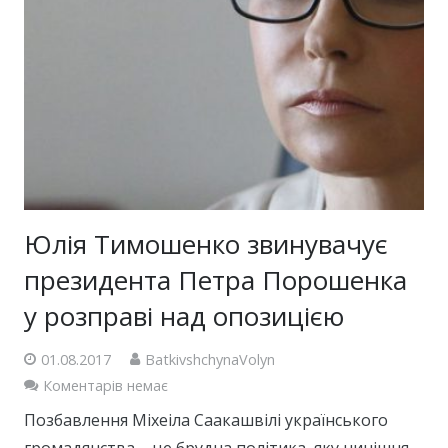
Юлія Тимошенко звинувачує
президента Петра Порошенка
у розправі над опозицією
01.08.2017
BatkivshchynaVolyn
Коментарів немає
Позбавлення Міхеіла Саакашвілі українського
громадянства – це брудна політика, яку нинішня