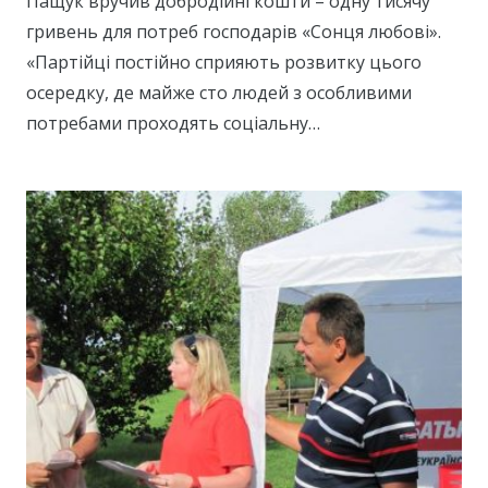
Пащук вручив добродійні кошти – одну тисячу
гривень для потреб господарів «Сонця любові».
«Партійці постійно сприяють розвитку цього
осередку, де майже сто людей з особливими
потребами проходять соціальну…