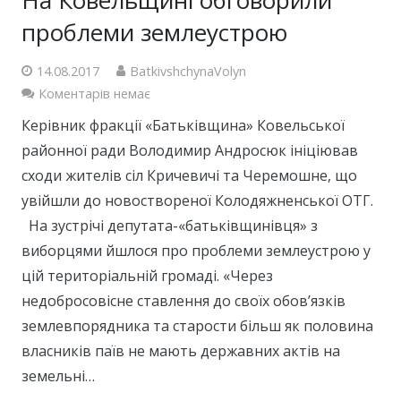
проблеми землеустрою
14.08.2017
BatkivshchynaVolyn
Коментарів немає
Керівник фракції «Батьківщина» Ковельської
районної ради Володимир Андросюк ініціював
сходи жителів сіл Кричевичі та Черемошне, що
увійшли до новоствореної Колодяжненської ОТГ.
На зустрічі депутата-«батьківщинівця» з
виборцями йшлося про проблеми землеустрою у
цій територіальній громаді. «Через
недобросовісне ставлення до своїх обов’язків
землевпорядника та старости більш як половина
власників паїв не мають державних актів на
земельні…