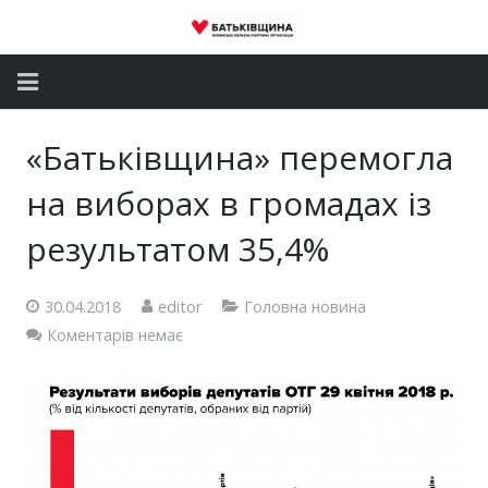
Головна
«Батьківщина» перемогла
Новини
на виборах в громадах із
Партія
результатом 35,4%
Депутатський корпус
30.04.2018
editor
Головна новина
Коментарів немає
Громадські приймальні
Контакти