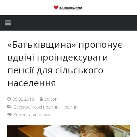
Головна
«Батьківщина» пропонує
Новини
вдвічі проіндексувати
Партія
пенсії для сільського
населення
Депутатський корпус
Громадські приймальні
09.02.2018
editor
Всеукраїнські новини
,
Новини
Контакти
Коментарів немає