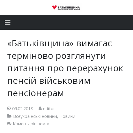
Головна
«Батьківщина» вимагає
Новини
терміново розглянути
Партія
питання про перерахунок
пенсій військовим
Депутатський корпус
пенсіонерам
Громадські приймальні
Контакти
09.02.2018
editor
Всеукраїнські новини
,
Новини
Коментарів немає