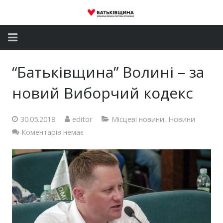
Головна
“Батьківщина” Волині – за
Новини
новий Виборчий кодекс
Партія
30.05.2018
editor
Місцеві новини
,
Новини
Депутатський корпус
Коментарів немає
Громадські приймальні
Контакти