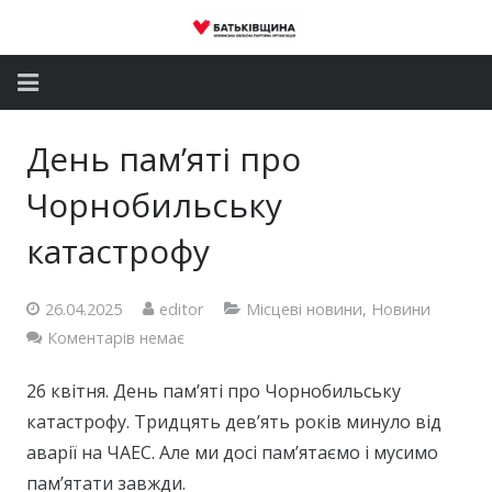
Головна
День пам’яті про
Новини
Чорнобильську
Партія
катастрофу
Депутатський корпус
26.04.2025
editor
Місцеві новини
,
Новини
Коментарів немає
Громадські приймальні
Контакти
26 квітня. День пам’яті про Чорнобильську
катастрофу. Тридцять дев’ять років минуло від
аварії на ЧАЕС. Але ми досі пам’ятаємо і мусимо
пам’ятати завжди.