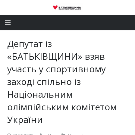
Головна
Депутат із
Новини
«БАТЬКІВЩИНИ» взяв
Партія
участь у спортивному
заході спільно із
Депутатський корпус
Національним
Громадські приймальні
олімпійським комітетом
Контакти
України