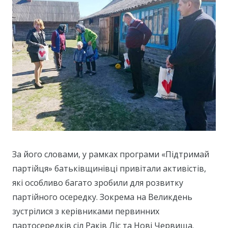
За його словами, у рамках програми «Підтримай
партійця» батьківщинівці привітали активістів,
які особливо багато зробили для розвитку
партійного осередку. Зокрема на Великдень
зустрілися з керівниками первинних
партосередків сіл Раків Ліс та Нові Червища.