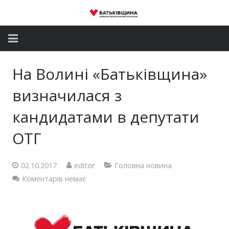
Головна
На Волині «Батьківщина»
Новини
визначилася з
Партія
кандидатами в депутати
ОТГ
Депутатський корпус
Громадські приймальні
02.10.2017
editor
Головна новина
Коментарів немає
Контакти