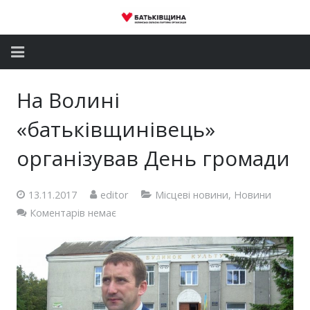
Головна
На Волині
Новини
«батьківщинівець»
Партія
організував День громади
Депутатський корпус
13.11.2017
editor
Місцеві новини
,
Новини
Коментарів немає
Громадські приймальні
Контакти