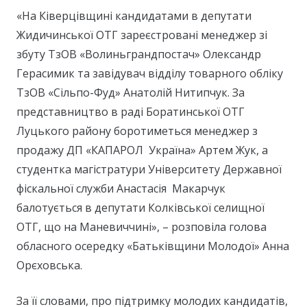
«На Ківерцівщині кандидатами в депутати
Жидичинської ОТГ зареєстровані менеджер зі
збуту ТзОВ «Волиньграндпостач» Олександр
Герасимик та завідувач відділу товарного обліку
ТзОВ «Сільпо-Фуд» Анатолій Нитипчук. За
представництво в раді Боратинської ОТГ
Луцького району боротиметься менеджер з
продажу ДП «КАПАРОЛ Україна» Артем Жук, а
студентка магістратури Університету Державної
фіскальної служби Анастасія Макарчук
балотується в депутати Колківської селищної
ОТГ, що на Маневиччині», – розповіла голова
обласного осередку «Батьківщини Молодої» Анна
Орєховська.
За її словами, про підтримку молодих кандидатів,