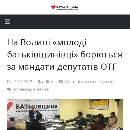
Головна
На Волині «молоді
Новини
батьківщинівці» борються
Партія
за мандати депутатів ОТГ
Депутатський корпус
12.10.2017
editor
Місцеві новини
,
Новини
Коментарів немає
Громадські приймальні
Контакти