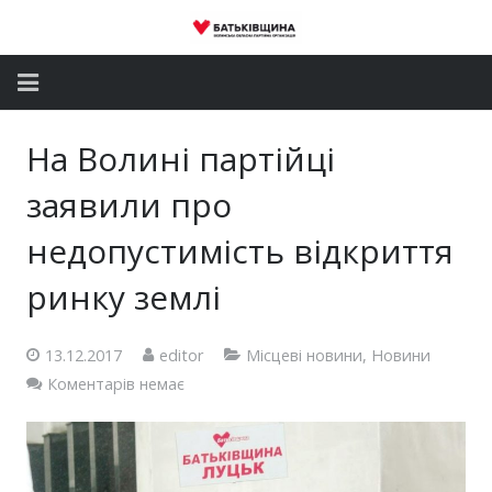
Головна
На Волині партійці
Новини
заявили про
Партія
недопустимість відкриття
ринку землі
Депутатський корпус
Громадські приймальні
13.12.2017
editor
Місцеві новини
,
Новини
Коментарів немає
Контакти