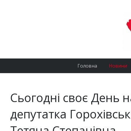
Головна
Новини
Сьогодні своє День 
депутатка Горохівськ
Тетяна Степанівна