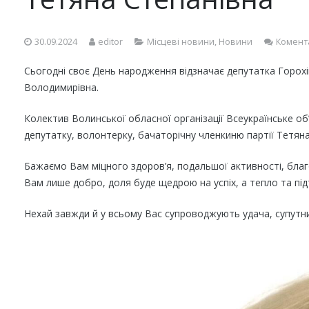
30.09.2024
editor
Місцеві новини
,
Новини
Комент
Сьогодні своє День народження відзначає депутатка Горохі
Володимирівна.
Колектив Волинської обласної організації Всеукраїнське об
депутатку, волонтерку, бачаторічну членкиню партії Тетян
Бажаємо Вам міцного здоров’я, подальшої активності, бла
Вам лише добро, доля буде щедрою на успіх, а тепло та під
Нехай завжди й у всьому Вас супроводжують удача, супутн