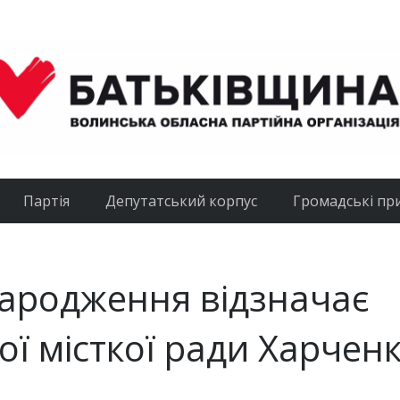
Партія
Депутатський корпус
Громадські пр
народження відзначає
ої місткої ради Харчен