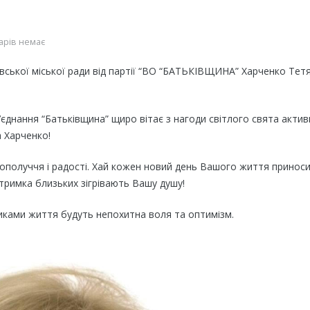
арів немає
вської міської ради від партії “ВО “БАТЬКІВЩИНА” Харченко Тет
’єднання “Батьківщина” щиро вітає з нагоди світлого свята актив
а Харченко!
гополуччя і радості. Хай кожен новий день Вашого життя принос
тримка близьких зігрівають Вашу душу!
иками життя будуть непохитна воля та оптимізм.