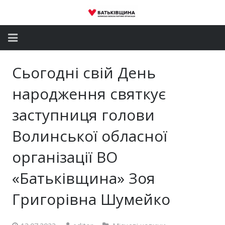
Головна
Сьогодні свій День
Новини
народження святкує
Партія
заступниця голови
Волинської обласної
Депутатський корпус
організації ВО
Громадські приймальні
«Батьківщина» Зоя
Контакти
Григорівна Шумейко