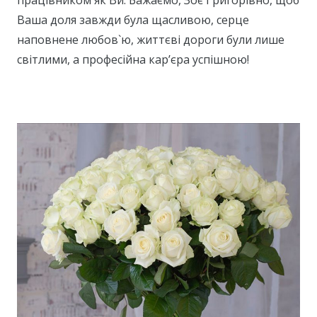
працівником як Ви. Бажаємо, Зоє Григорівно, щоб
Ваша доля завжди була щасливою, серце
наповнене любов`ю, життєві дороги були лише
світлими, а професійна кар’єра успішною!