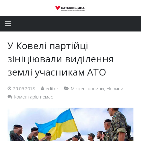
Головна
У Ковелі партійці
Новини
зініціювали виділення
Партія
землі учасникам АТО
Депутатський корпус
29.05.2018
editor
Місцеві новини
,
Новини
Коментарів немає
Громадські приймальні
Контакти