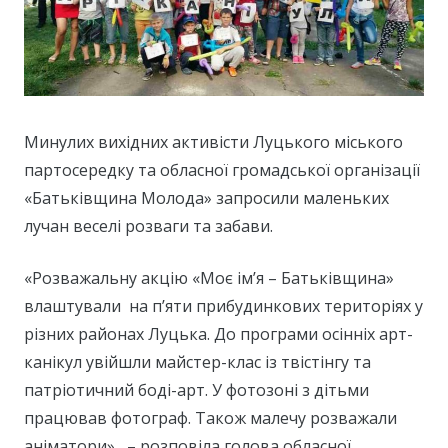
Минулих вихідних активісти Луцького міського
партосередку та обласної громадської організації
«Батьківщина Молода» запросили маленьких
лучан веселі розваги та забави.
«Розважальну акцію «Моє ім’я – Батьківщина»
влаштували на п’яти прибудинкових територіях у
різних районах Луцька. До програми осінніх арт-
канікул увійшли майстер-клас із твістінгу та
патріотичний боді-арт. У фотозоні з дітьми
працював фотограф. Також малечу розважали
аніматори», – розповіла голова обласної