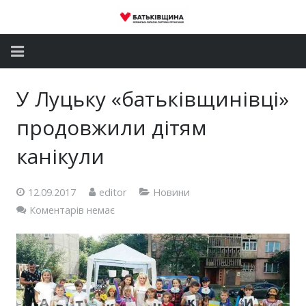
Головна
У Луцьку «батьківщинівці»
Новини
продовжили дітям
Партія
канікули
Депутатський корпус
12.09.2017
editor
Новини
Коментарів немає
Громадські приймальні
Контакти