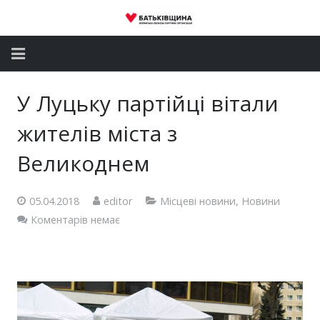
Головна
У Луцьку партійці вітали
Новини
жителів міста з
Партія
Великоднем
Депутатський корпус
05.04.2018
editor
Місцеві новини
,
Новини
Коментарів немає
Громадські приймальні
Контакти