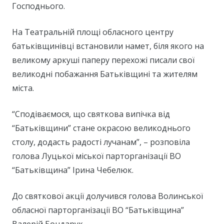
Господнього.
На Театральній площі обласного центру
батьківщинівці встановили намет, біля якого на
великому аркуші паперу перехожі писали свої
великодні побажання Батьківщині та жителям
міста.
“Сподіваємося, що святкова випічка від
“Батьківщини” стане окрасою великоднього
столу, додасть радості лучанам”, – розповіла
голова Луцької міської парторганізації ВО
“Батьківщина” Ірина Чебелюк.
До святкової акції долучився голова Волинської
обласної парторганізації ВО “Батьківщина”
Валерій Бондарук.