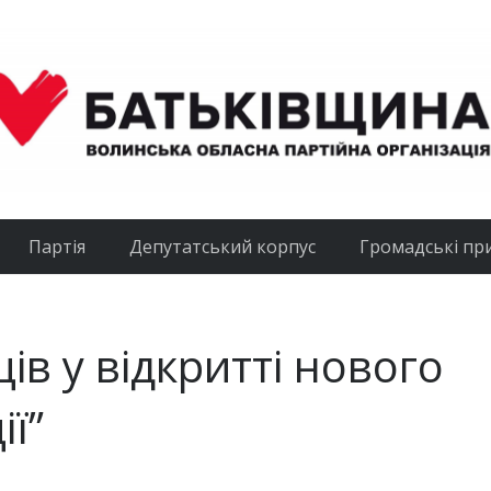
Партія
Депутатський корпус
Громадські пр
ів у відкритті нового
ії”