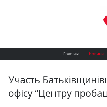
Головна
Новини
Участь Батьківщинівц
офісу “Центру пробац