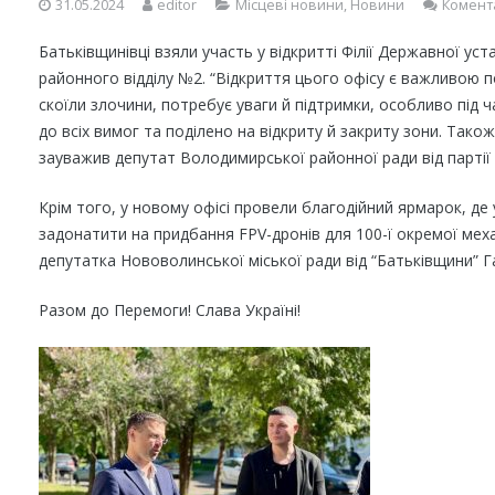
31.05.2024
editor
Місцеві новини
,
Новини
Комент
Батьківщинівці взяли участь у відкритті Філії Державної у
районного відділу №2. “Відкриття цього офісу є важливою по
скоїли злочини, потребує уваги й підтримки, особливо під
до всіх вимог та поділено на відкриту й закриту зони. Тако
зауважив депутат Володимирської районної ради від партії
Крім того, у новому офісі провели благодійний ярмарок, де
задонатити на придбання FPV-дронів для 100-ї окремої мех
депутатка Нововолинської міської ради від “Батьківщини” Г
Разом до Перемоги! Слава Україні!