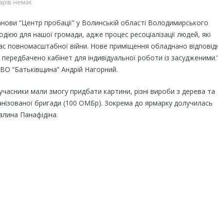
арів немає
станови “Центр пробації” у Волинській області Володимирського
дією для нашої громади, адже процес ресоціалізації людей, які
 час повномасштабної війни. Нове приміщення обладнано відповід
ж передбачено кабінет для індивідуальної роботи із засудженими.”
 ВО “Батьківщина” Андрій Нагорний.
 учасники мали змогу придбати картини, різні вироби з дерева та
анізованої бригади (100 ОМБр). Зокрема до ярмарку долучилась
алина Панафідіна.