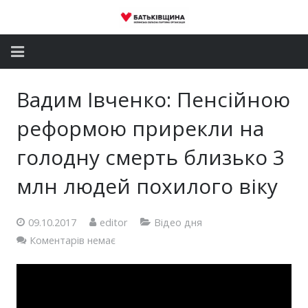
Головна
Вадим Івченко: Пенсійною
Новини
реформою прирекли на
Партія
голодну смерть близько 3
млн людей похилого віку
Депутатський корпус
Громадські приймальні
09.10.2017
editor
Відео дня
Коментарів немає
Контакти