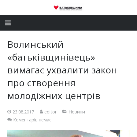
Головна
Волинський
Новини
«батьківщинівець»
Партія
вимагає ухвалити закон
про створення
Депутатський корпус
молодіжних центрів
Громадські приймальні
Контакти
23.08.2017
editor
Новини
Коментарів немає