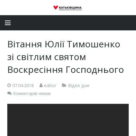
Головна
Вітання Юлії Тимошенко
Новини
зі світлим святом
Партія
Воскресіння Господнього
Депутатський корпус
07.04.2018
editor
Відео дня
Коментарів немає
Громадські приймальні
Контакти