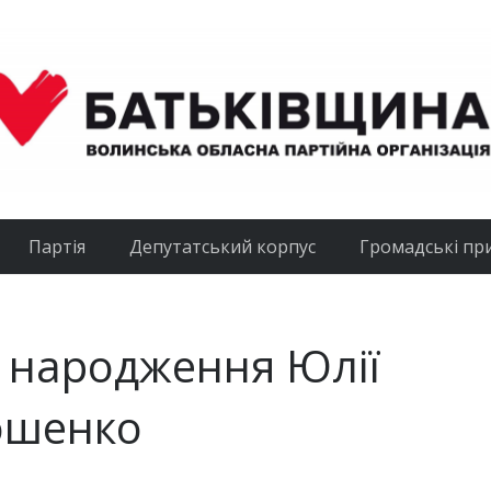
Партія
Депутатський корпус
Громадські пр
я народження Юлії
ошенко