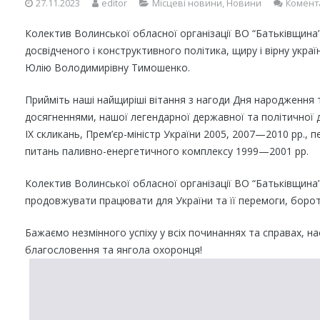
27.11.2023
editor
Місцеві новини
,
Новини
Комент
Колектив Волинської обласної організації ВО “Батьківщина
досвідченого і конструктивного політика, щиру і вірну україн
Юлію Володимирівну Тимошенко.
Прийміть наші найщиріші вітання з нагоди Дня народженн
досягненнями, нашої легендарної державної та політичної д
IX скликань, Прем’єр-міністр України 2005, 2007—2010 рр., п
питань паливно-енергетичного комплексу 1999—2001 рр.
Колектив Волинської обласної організації ВО “Батьківщина”
продовжувати працювати для України та її перемоги, борот
Бажаємо незмінного успіху у всіх починаннях та справах, на
благословення та янгола охоронця!