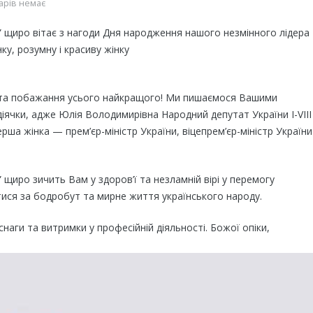
арів немає
” щиро вітає з нагоди Дня народження нашого незмінного лідера 
ку, розумну і красиву жінку
я та побажання усього найкращого! Ми пишаємося Вашими
іячки, адже Юлія Володимирівна Народний депутат України I-VIII
ерша жінка — прем’єр-міністр України, віцепрем’єр-міністр України
 щиро зичить Вам у здоров’ї та незламній вірі у перемогу
ися за бодробут та мирне життя українського народу.
снаги та витримки у професійній діяльності. Божої опіки,