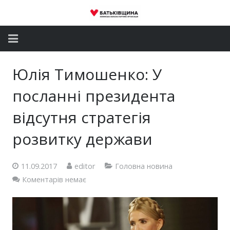
Головна
Юлія Тимошенко: У
Новини
посланні президента
Партія
відсутня стратегія
розвитку держави
Депутатський корпус
Громадські приймальні
11.09.2017
editor
Головна новина
Коментарів немає
Контакти