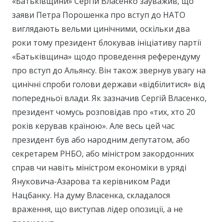
«Батьківщини» Сергій Власенко зауважив, що
заяви Петра Порошенка про вступ до НАТО
виглядають вельми цинічними, оскільки два
роки тому президент блокував ініціативу партії
«Батьківщина» щодо проведення референдуму
про вступ до Альянсу. Він також звернув увагу на
цинічні спроби голови держави «відбілитися» від
попередньої влади. Як зазначив Сергій Власенко,
президент чомусь розповідав про «тих, хто 20
років керував країною». Але весь цей час
президент був або народним депутатом, або
секретарем РНБО, або міністром закордонних
справ чи навіть міністром економіки в уряді
Януковича-Азарова та керівником Ради
Нацбанку. На думу Власенка, складалося
враження, що виступав лідер опозиції, а не