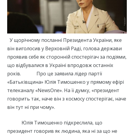
У щорічному посланні Президента України, яке
він виголосив у Верховній Раді, голова держави
проявив себе як сторонній спостерігач за подіями,
що відбувалися в Україні впродовж останніх
років. Про це заявила лідер партії
«Батьківщина» Юлія Тимошенко у прямому ефірі
телеканалу «NewsOne». На її думку, «президент
говорить так, наче він з космосу спостерігає, наче
він тут ні при чому».
Юлія Тимошенко підкреслила, що
президент говорив як людина, яка ні за що не