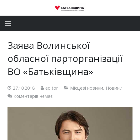
Головна
Заява Волинської
Новини
обласної парторганізації
Партія
ВО «Батьківщина»
Депутатський корпус
27.10.2018
editor
Місцеві новини
,
Новини
Коментарів немає
Громадські приймальні
Контакти