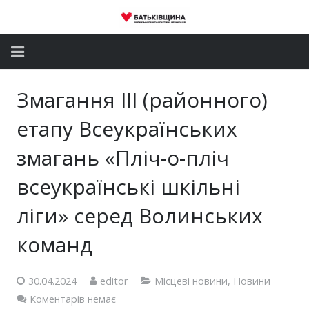
Головна
Змагання ІІІ (районного)
Новини
етапу Всеукраїнських
Партія
змагань «Пліч-о-пліч
всеукраїнські шкільні
Депутатський корпус
ліги» серед Волинських
Громадські приймальні
команд
Контакти
30.04.2024
editor
Місцеві новини
,
Новини
Коментарів немає