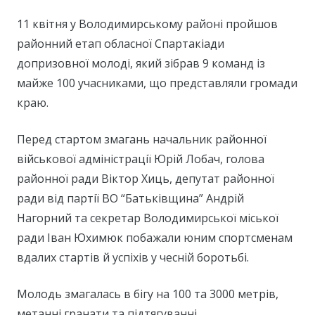
11 квітня у Володимирському районі пройшов
районний етап обласної Спартакіади
допризовної молоді, який зібрав 9 команд із
майже 100 учасниками, що представляли громади
краю.
Перед стартом змагань начальник районної
військової адміністрації Юрій Лобач, голова
районної ради Віктор Хиць, депутат районної
ради від партії ВО “Батьківщина” Андрій
Нагорний та секретар Володимирської міської
ради Іван Юхимюк побажали юним спортсменам
вдалих стартів й успіхів у чесній боротьбі.
Молодь змагалась в бігу на 100 та 3000 метрів,
метанні гранати та підтягуванні.