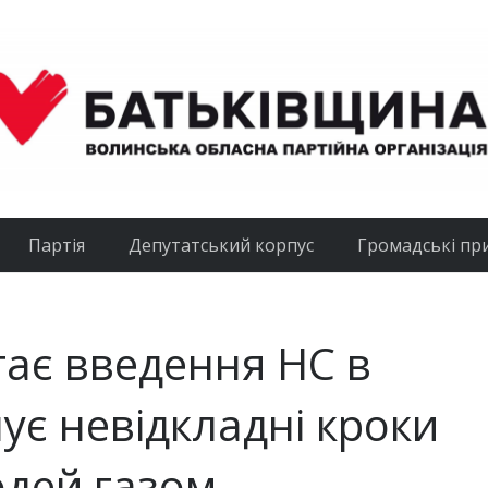
Партія
Депутатський корпус
Громадські пр
ає введення НС в
ує невідкладні кроки
юдей газом