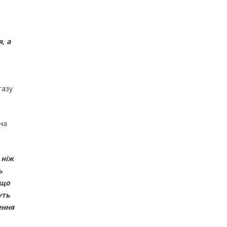
, а
газу
на
 ніж
ь
 що
уть
ення