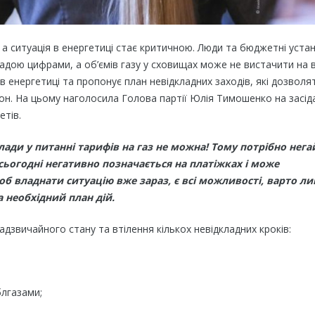
 ситуація в енергетиці стає критичною. Люди та бюджетні уста
ладою цифрами, а об’ємів газу у сховищах може не вистачити на 
 енергетиці та пропонує план невідкладних заходів, які дозволя
зон. На цьому наголосила Голова партії Юлія Тимошенко на засід
етів.
лади у питанні тарифів на газ не можна! Тому потрібно нега
сьогодні негативно позначається на платіжках і може
б владнати ситуацію вже зараз, є всі можливості, варто л
а необхідний план дій.
дзвичайного стану та втілення кількох невідкладних кроків:
блгазами;