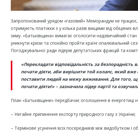
Запропонований урядом «газовий» Меморандум не працює, а
отримують платіжки з у кілька разів вищими від обіцяних в
зиму. «Батьківщина» вимагає оголосити надзвичайний стан в
уникнути кризи та спокійно пройти країні опалювальний се
Погоджувальної ради лідерів депутатських фракцій та коміт
«Перекладати відповідальність за безпорадність в
почати діяти, аби вирішити той колапс, який вже 
поставити людей на межу виживання. Для того, що
почати діяти!» – зазначила лідер партії та озвучил
План «Батьківщини» передбачає оголошення в енергетиці на
– Негайне припинення експорту природного газу з України;
– Термінове усунення всіх посередників між видобутком і о