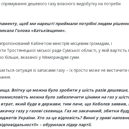
 спрямування дешевого газу власного видобутку на потреби
рламенту, щоб ми нарешті приймали потрібні людям рішення
кликала Голова «Батьківщини».
ропонований Кабінетом міністрів місцевим громадам, і
ти Тростянецької міської ради Сумської області, у якій вартість 
о більше, вказаної у Меморандумі суми.
ється ситуація із запасами газу – їх просто може не вистачити 
рання.
ища. Влітку це можна було зробити у шість разів дешевше,
промисловість можна було забезпечити цінами на газ у шіст
 втрат, який буде в держави, тим паче, що Коболєв заявив,
акачку газу у газові сховища. Газ не закачаний, збитки буд
джетів України. Хто за це відповість? Винні у зриві наповн
дповідальності!» – обурилася лідер партії.