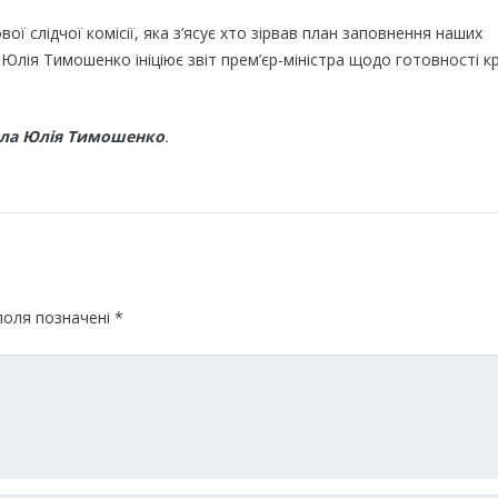
ї слідчої комісії, яка з’ясує хто зірвав план заповнення наших
 Юлія Тимошенко ініціює звіт прем’єр-міністра щодо готовності к
кала Юлія Тимошенко
.
поля позначені
*