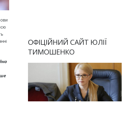
нови
всю
ть
ОФІЦІЙНИЙ САЙТ ЮЛІЇ
анні
ТИМОШЕНКО
йно
ише