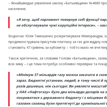
– Якнайшвидше ухвалення закону «Батьківщини» №4680 про
населення;
«Я хочу, щоб парламент повернув собі функції па
не обслуговували чужі корупційні інтереси», – за
Водночас Юлія Тимошенко розкритикувала Меморандум, зап
продемонструвала присутнім платіжку за газ для відділу осві
становить 47 гривень за кубометр – тобто мало не вчетвер
Також критичною, за словами Голови «Батьківщини», залиша
всю зиму – і ця тема потребує особливої перевірки та пока
«Мінімум 37 мільярдів газу можна закачати в схов
зараз. Бюджетні установи, людей, в тому числі й 
разів дешевше, ніж сьогодні. Ви уявляєте масштаб
у НАК «Нафтогазу» було два мільярди доларів на з
покриватися з державного бюджету і з місцевих бю
газових сховищ були притягнуті до кримінальної ві