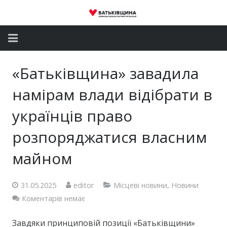
Головна
«Батьківщина» завадила
Новини
намірам влади відібрати в
Партія
українців право
розпоряджатися власним
Депутатський корпус
майном
Громадські приймальні
Контакти
31.05.2025
editor
Місцеві новини
,
Новини
Коментарів немає
Завдяки принциповій позиції «Батьківщини»