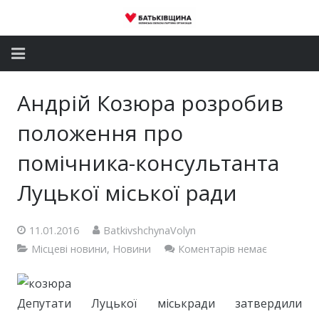
Головна
Андрій Козюра розробив
Новини
положення про
Партія
помічника-консультанта
Луцької міської ради
Депутатський корпус
Громадські приймальні
11.01.2016
BatkivshchynaVolyn
Місцеві новини
,
Новини
Коментарів немає
Контакти
Депутати Луцької міськради затвердили