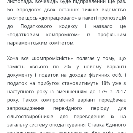
листопада, вочевидь буде підправлений ще раз.
Бо впродовж двох останніх тижнів відомство
вкотре щось «допрацювало» в пакеті пропозицій
до Податкового кодексу і назвало це
«податковим компромісом» із профільним
парламентським комітетом.
Хоча вся «компромісність» полягає у тому, що
замість «всього по 20» у новому варіанті
документу і податок на доходи фізичних осіб, і
податок на прибуток становитимуть 18% уже з
наступного року із зменшенням до 17% з 2017
року. Також компромісний варіант передбачає
запровадження перехідного періоду для
сільгоспвиробників для переведення їх на
загальну систему оподаткування. Ставка Єдиного
соціального внеску залишається без змін, так