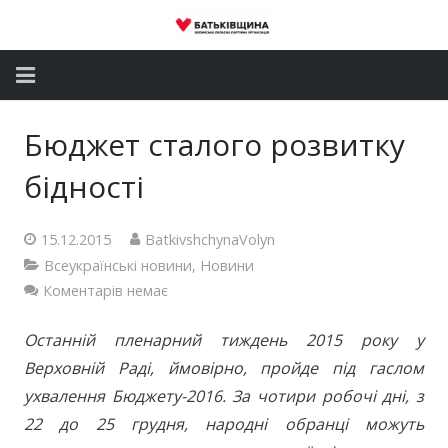
Головна
Бюджет сталого розвитку
Новини
бідності
Партія
15.12.2015
BatkivshchynaVolyn
Депутатський корпус
Всеукраїнські новини
,
Новини
Коментарів немає
Громадські приймальні
Останній пленарний тиждень 2015 року у
Контакти
Верховній Раді, ймовірно, пройде під гаслом
ухвалення Бюджету-2016. За чотири робочі дні, з
22 до 25 грудня, народні обранці можуть