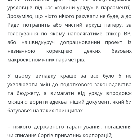
урядовців під час «години уряду» в парламенті).
Зрозуміло, що ніхто нічого рахувати не буде, а до
Ради потрапить або чистий аркуш паперу, за
голосування по якому наполягатиме спікер ВР,
або нашвидкуруч допрацьований проект із
незначною корекцією деяких базових
макроекономічних параметрів.
У цьому випадку краще за все було б не
ухвалювати змін до податкового законодавства
та бюджету, а вимагати від уряду впродовж
місяця створити адекватніший документ, який би
базувався на таких принципах:
– ніякого державного гарантування, погашення
чи списання боргів приватних корпорацій;