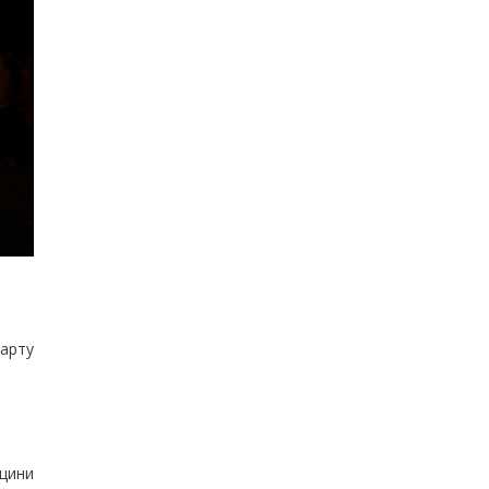
карту
вщини