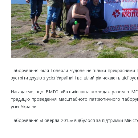
Таборування біля Говерли чудове не тільки прекрасними 
зустріти друзів з усієї України! І всі цілий рік чекають цієї зуст
Нагадаємо, що ВМГО «Батьківщина молода» разом з МГО
традицію проведення масштабного патріотичного таборува
усієї України.
Таборування «Говерла-2015» відбулося за підтримки Мініст