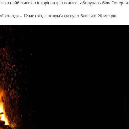
ією з найбільших в історії патріотичних таборувань біля Говерли.
 колоди – 12 метрів, а полум’я сягнуло близько 20 метрів.