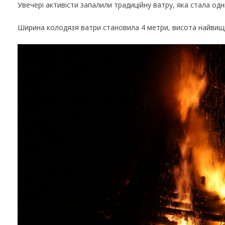
Увечері активісти запалили традиційну ватру, яка стала одн
Ширина колодязя ватри становила 4 метри, висота найвищої