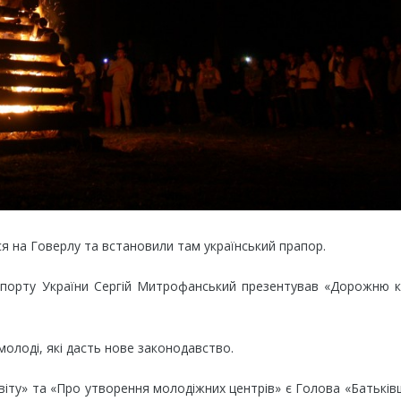
я на Говерлу та встановили там український прапор.
а спорту України Сергій Митрофанський презентував «Дорожню 
молоді, які дасть нове законодавство.
віту» та «Про утворення молодіжних центрів» є Голова «Батькі