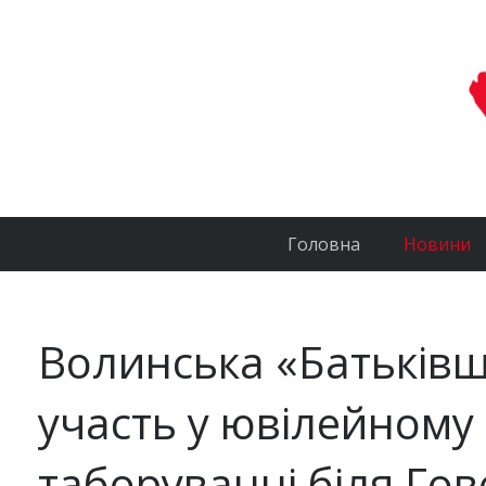
Головна
Новини
Волинська «Батьків
участь у ювілейному
таборуванні біля Го