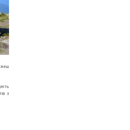
можеш
ують
тів з