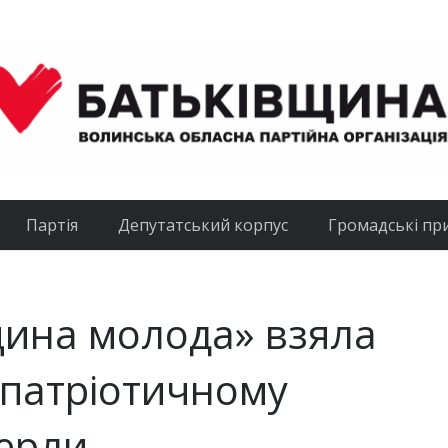
Партія
Депутатський корпус
Громадські пр
щина молода» взяла
 патріотичному
верли