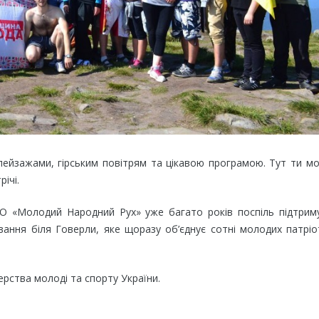
пейзажами, гірським повітрям та цікавою програмою. Тут ти 
річі.
 «Молодий Народний Рух» уже багато років поспіль підтрим
ння біля Говерли, яке щоразу об’єднує сотні молодих патріо
ерства молоді та спорту України.