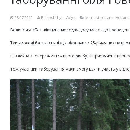
28.07.2015
BatkivshchynaVolyn
Місцеві новини
,
Новини
Волинська «Батьківщина молода» долучилась до проведенн
Так «молоді батьківщинівці» відзначили 25-річчя цих патріо
Ювілейна «Говерла-2015» цього річ була присвячена прове
Тож учасники таборування мали змогу взяти участь у відпов