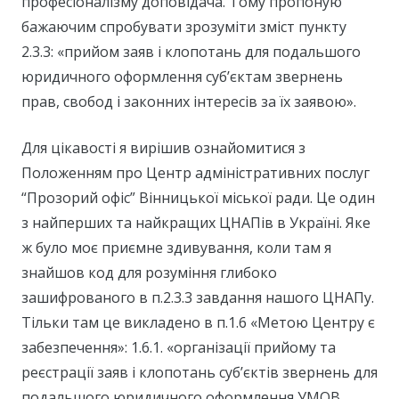
професіоналізму доповідача. Тому пропоную
бажаючим спробувати зрозуміти зміст пункту
2.3.3: «прийом заяв і клопотань для подальшого
юридичного оформлення суб’єктам звернень
прав, свобод і законних інтересів за їх заявою».
Для цікавості я вирішив ознайомитися з
Положенням про Центр адміністративних послуг
“Прозорий офіс” Вінницької міської ради. Це один
з найперших та найкращих ЦНАПів в Україні. Яке
ж було моє приємне здивування, коли там я
знайшов код для розуміння глибоко
зашифрованого в п.2.3.3 завдання нашого ЦНАПу.
Тільки там це викладено в п.1.6 «Метою Центру є
забезпечення»: 1.6.1. «організації прийому та
реєстрації заяв і клопотань суб’єктів звернень для
подальшого юридичного оформлення УМОВ