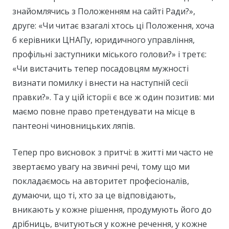
знайомлячись з Положенням на сайті Ради?»,
друге: «Чи читає взагалі хтось ці Положення, хоча
б керівники ЦНАПу, юридичного управління,
профільні заступники міського голови?» і третє:
«Чи вистачить тепер посадовцям мужності
визнати помилку і внести на наступній сесії
правки?». Та у цій історії є все ж один позитив: ми
маємо повне право претендувати на місце в
пантеоні чиновницьких ляпів.
Тепер про висновок з притчі: в житті ми часто не
звертаємо увагу на звичні речі, тому що ми
покладаємось на авторитет професіоналів,
думаючи, що ті, хто за це відповідають,
вникають у кожне рішення, продумують його до
дрібниць, вчитуються у кожне речення, у кожне