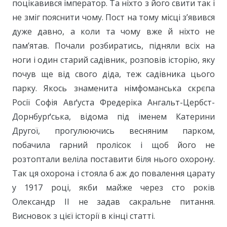
поцікавився імператор. Та ніхто з його свити так і
не зміг пояснити чому. Пост на тому місці з’явився
дуже давно, а коли та чому вже й ніхто не
пам’ятав. Почали розбиратись, підняли всіх на
ноги і один старий садівник, розповів історію, яку
почув ще від свого діда, теж садівника цього
парку. Якось знаменита німфоманська скрєпа
Росії Софія Авґуста Фредеріка Ангальт-Цербст-
Дорнбурґська, відома під іменем Катерини
Другої, прогулюючись весняним парком,
побачила гарний пролісок і щоб його не
розтоптали веліла поставити біля нього охорону.
Так ця охорона і стояла б аж до повалення царату
у 1917 році, якби майже через сто років
Олександр ІІ не задав сакральне питання.
Висновок з цієї історії в кінці статті.