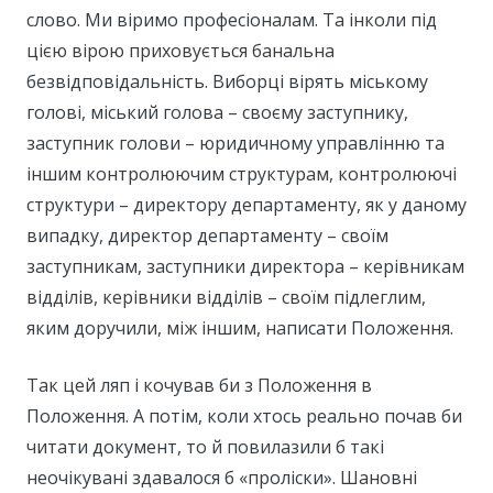
слово. Ми віримо професіоналам. Та інколи під
цією вірою приховується банальна
безвідповідальність. Виборці вірять міському
голові, міський голова – своєму заступнику,
заступник голови – юридичному управлінню та
іншим контролюючим структурам, контролюючі
структури – директору департаменту, як у даному
випадку, директор департаменту – своїм
заступникам, заступники директора – керівникам
відділів, керівники відділів – своїм підлеглим,
яким доручили, між іншим, написати Положення.
Так цей ляп і кочував би з Положення в
Положення. А потім, коли хтось реально почав би
читати документ, то й повилазили б такі
неочікувані здавалося б «проліски». Шановні