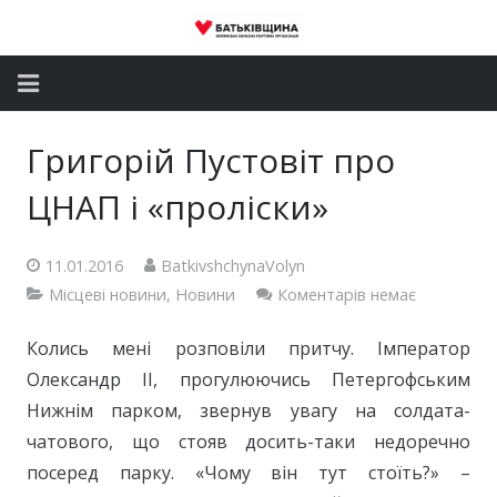
Головна
Григорій Пустовіт про
Новини
ЦНАП і «проліски»
Партія
11.01.2016
BatkivshchynaVolyn
Депутатський корпус
Місцеві новини
,
Новини
Коментарів немає
Громадські приймальні
Колись мені розповіли притчу. Імператор
Олександр ІІ, прогулюючись Петергофським
Контакти
Нижнім парком, звернув увагу на солдата-
чатового, що стояв досить-таки недоречно
посеред парку. «Чому він тут стоїть?» –