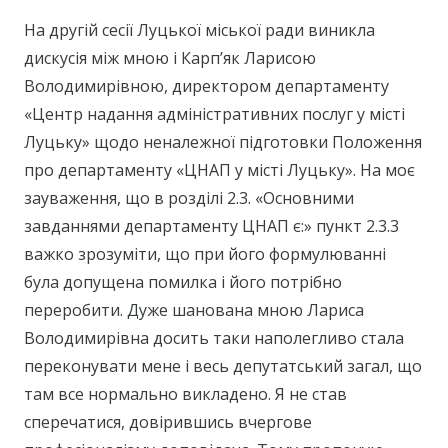
На другій сесії Луцької міської ради виникла
дискусія між мною і Карп’як Ларисою
Володимирівною, директором департаменту
«Центр надання адміністративних послуг у місті
Луцьку» щодо неналежної підготовки Положення
про департаменту «ЦНАП у місті Луцьку». На моє
зауваження, що в розділі 2.3. «Основними
завданнями департаменту ЦНАП є:» пункт 2.3.3
важко зрозуміти, що при його формулюванні
була допущена помилка і його потрібно
переробити. Дуже шанована мною Лариса
Володимирівна досить таки наполегливо стала
переконувати мене і весь депутатський загал, що
там все нормально викладено. Я не став
сперечатися, довірившись вчергове