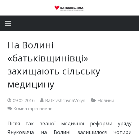
Головна
На Волині
Новини
«батьківщинівці»
Партія
захищають сільську
медицину
Депутатський корпус
Громадські приймальні
09.02.2016
BatkivshchynaVolyn
Новини
Коментарів немає
Контакти
Після так званої медичної реформи уряду
Януковича на Волині залишилося чотири