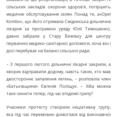
сільських закладів охорони здоров’я, погіршить
медичне обслуговування селян. Понад те, а«Opel
Kombo», що його отримала Смідинська дільнична
лікарня за програмою уряду Юлії Тимошенко,
давно забрали у Стару Вижівку для центру
первинної медико-санітарної допомоги, хоча він і
досі перебуває на балансі сільської ради.
– З першого лютого дільничні лікарні закрили, а
хворих відправили додому, навіть таких, хто мав
двостороннє запалення легень, – розповіла член
«Батьківщини» Євгенія Поліщук. – Хіба можна
таке чинити тепер, під час епідемії грипу?
Учасники протесту створили ініціативну групу,
яка під час перемовин домоглася від виконавчої