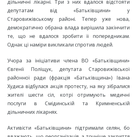
дільничні лікарні. Три з них вдалося відстояти
депутатам від «Батьківщини» у
Старовижівському районі. Тепер уже нова,
демократично обрана влада вирішила закінчити
те, що не вдалося зробити її попередникам.
Однак ці наміри викликали спротив людей.
Учора за ініціативи члена ВО «Батьківщини»
Євгенії Поліщук, депутата Старовижівської
районної ради (фракція «Батьківщина») Івана
Худиса відбулася акція протесту, на яку зібралися
жителі шести сіл, котрі отримують медичні
послуги в Смідинській та Кримненській
дільничних лікарнях.
Активісти «Батьківщини» підтримали селян, бо
вважають, що реорганізація, а точніше закриття